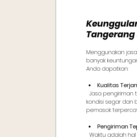
Keunggulan
Tangerang 
Menggunakan jasa 
banyak keuntungan 
Anda dapatkan:
Kualitas Terja
  Jasa pengiriman terpercaya selalu memastikan buah dan sayur yang dikirim dalam 
kondisi segar dan 
pemasok terpercay
Pengiriman T
  Waktu adalah hal yang sangat penting dalam bisnis kuliner. Dengan layanan 