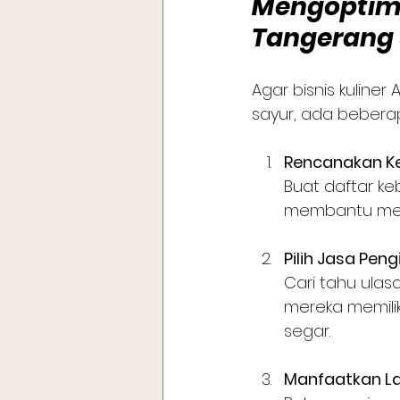
Mengoptima
Tangerang u
Agar bisnis kulin
sayur, ada beberap
Rencanakan K
Buat daftar k
membantu meng
Pilih Jasa Pen
Cari tahu ulas
mereka memilik
segar.
Manfaatkan La