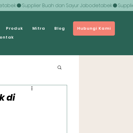
Produk
Mitra
Blog
Hubungi Kami
ontak
k di