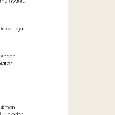
k membantu 
s Anda agar 
 dengan 
latan.
ukiman 
tuk dicoba 