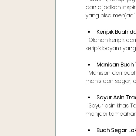
dan dijadikan inspi
yang bisa menjadi 
Keripik Buah d
  Olahan keripik dari buah dan sayur lokal seperti keripik singkong, keripik pisang, dan 
keripik bayam yang
Manisan Buah 
  Manisan dari buah-buahan seperti mangga, nanas, dan salak yang memiliki rasa 
manis dan segar, 
Sayur Asin Tra
  Sayur asin khas Tangerang Selatan yang difermentasi dengan cita rasa unik, bisa 
menjadi tambahan m
Buah Segar Lo