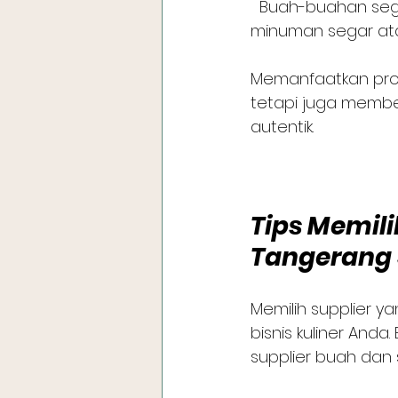
  Buah-buahan segar hasil panen lokal yang bisa dijadikan bahan utama dalam 
minuman segar ata
Memanfaatkan prod
tetapi juga member
autentik.
Tips Memili
Tangerang 
Memilih supplier y
bisnis kuliner And
supplier buah dan s