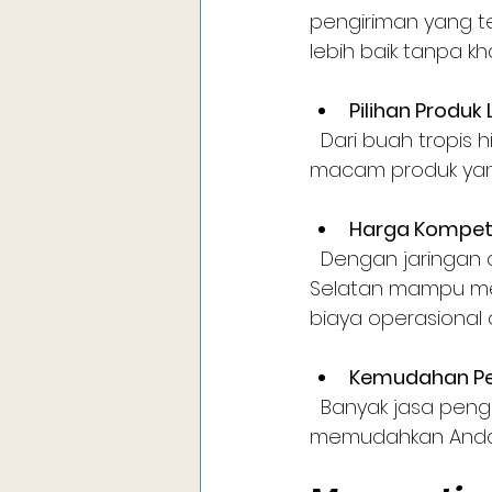
pengiriman yang t
lebih baik tanpa k
Pilihan Produk
  Dari buah tropis hingga sayuran organik, jasa pengiriman menyediakan berbagai 
macam produk yan
Harga Kompeti
  Dengan jaringan distribusi yang luas, jasa pengiriman buah sayur Tangerang 
Selatan mampu me
biaya operasional d
Kemudahan P
  Banyak jasa pengiriman yang menyediakan sistem pemesanan online, 
memudahkan Anda 