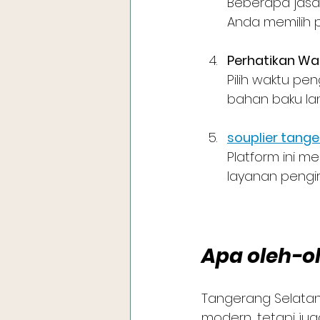
Beberapa jasa
Anda memilih p
Perhatikan Wa
Pilih waktu pe
bahan baku la
souplier tang
Platform ini m
layanan pengi
Apa oleh-o
Tangerang Selatan
modern, tetapi jug