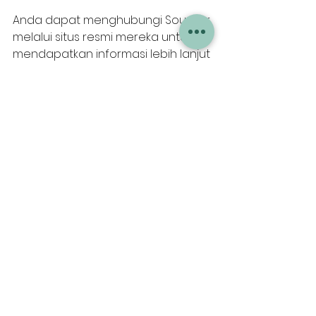
Anda dapat menghubungi Souplier 
melalui situs resmi mereka untuk 
mendapatkan informasi lebih lanjut 
dan konsultasi kebutuhan pasokan.
Hubungi Souplier untuk solusi 
pasokan yang andal dan efisien
 😊
🚚🍎