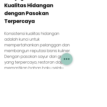
Kualitas Hidangan 
dengan Pasokan 
Terpercaya
Konsistensi kualitas hidangan 
adalah kunci untuk 
mempertahankan pelanggan dan 
membangun reputasi bisnis kuliner. 
Dengan pasokan sayur dari grosir 
yang terpercaya, restoran dapat 
memastikan bahan baku selalu 
dalam kondisi terbaik.
Ketersediaan sayur segar secara 
rutin memungkinkan koki untuk 
menjaga standar rasa dan 
tampilan hidangan. Hal ini juga 