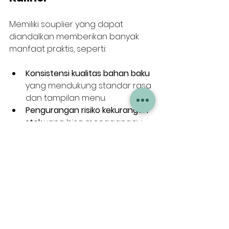
Memiliki souplier yang dapat 
diandalkan memberikan banyak 
manfaat praktis, seperti:
Konsistensi kualitas bahan baku
yang mendukung standar rasa 
dan tampilan menu.
Pengurangan risiko kekurangan 
stok
 yang bisa mengganggu 
operasional.
Efisiensi waktu dan biaya
karena proses pemesanan 
dan pengiriman berjalan 
lancar.
Dukungan dalam 
pengembangan bisnis
 melalui 
produk baru dan penawaran 